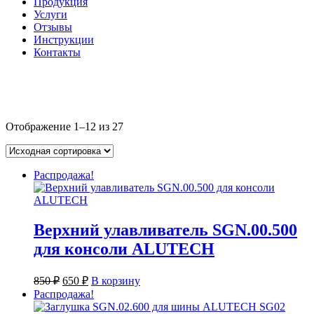
Продукция
Услуги
Отзывы
Инструкции
Контакты
Отображение 1–12 из 27
Распродажа!
Верхний улавливатель SGN.00.500
для консоли ALUTECH
Первоначальная
Текущая
850
₽
650
₽
В корзину
цена
цена:
Распродажа!
составляла
650 ₽.