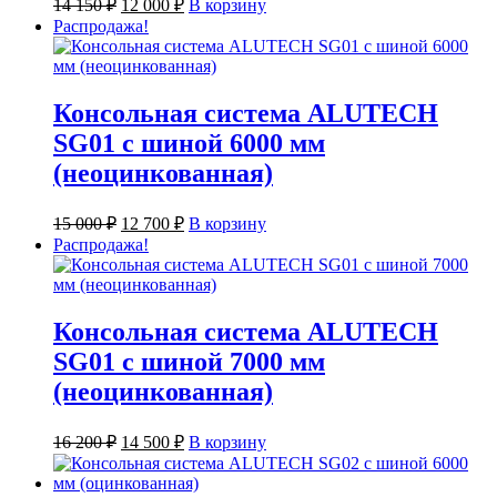
Первоначальная
Текущая
14 150
₽
12 000
₽
В корзину
цена
цена:
Распродажа!
составляла
12
14
000 ₽.
150 ₽.
Консольная система ALUTECH
SG01 с шиной 6000 мм
(неоцинкованная)
Первоначальная
Текущая
15 000
₽
12 700
₽
В корзину
цена
цена:
Распродажа!
составляла
12
15
700 ₽.
000 ₽.
Консольная система ALUTECH
SG01 с шиной 7000 мм
(неоцинкованная)
Первоначальная
Текущая
16 200
₽
14 500
₽
В корзину
цена
цена:
составляла
14