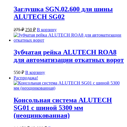
850 ₽.
Заглушка SGN.02.600 для шины
ALUTECH SG02
Первоначальная
Текущая
275
₽
250
₽
В корзину
цена
цена:
составляла
250 ₽.
275 ₽.
Зубчатая рейка ALUTECH ROA8
для автоматизации откатных ворот
550
₽
В корзину
Распродажа!
Консольная система ALUTECH
SG01 с шиной 5300 мм
(неоцинкованная)