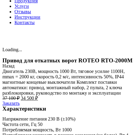
Продукция
Услуги
Отзывы
Инструкции
Контакты
Loading...
Привод для откатных ворот ROTEO RTО-2000M
Назад
Двигатель 230В, мощность 1000 Вт, тяговое усилие 1100Н,
mmax = 2000 кг, скорость 0,2 м/с, интенсивность 50%, IP44
магнитные концевые выключатели Комплект поставки
автоматики: привод, монтажный набор, 2 пульта, 2 ключа
разблокировки, руководство по монтажу и эксплуатации
Первоначальная
Текущая
37 100
₽
34 500
₽
цена
цена:
Заказать
составляла
34
Характеристики
37
500 ₽.
100 ₽.
Напряжение питания 230 В (±10%)
Частота сети, Гц 50
Потребляемая мощность, Вт 1000