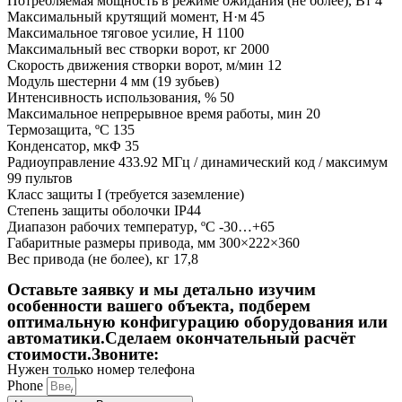
Потребляемая мощность в режиме ожидания (не более), Вт 4
Максимальный крутящий момент, Н·м 45
Максимальное тяговое усилие, H 1100
Максимальный вес створки ворот, кг 2000
Скорость движения створки ворот, м/мин 12
Модуль шестерни 4 мм (19 зубьев)
Интенсивность использования, % 50
Максимальное непрерывное время работы, мин 20
Термозащита, ºС 135
Конденсатор, мкФ 35
Радиоуправление 433.92 МГц / динамический код / максимум
99 пультов
Класс защиты I (требуется заземление)
Степень защиты оболочки IP44
Диапазон рабочих температур, ºС -30…+65
Габаритные размеры привода, мм 300×222×360
Вес привода (не более), кг 17,8
Оставьте заявку и мы детально изучим
особенности вашего объекта,
подберем
оптимальную конфигурацию оборудования или
автоматики.Сделаем окончательный расчёт
стоимости.Звоните:
Нужен только номер телефона
Phone