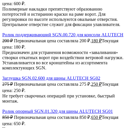
цена: 600 ₽.
Полимерные накладки препятствуют образованию
потертостей и истиранию краски на раме ворот. Для
регулировки по высоте используются овальные отверстия.
Центральное отверстие служит для фиксации улавливателя.
Ролик поддерживающий SGN.00.720 для консоли ALUTECH
200
₽
Первоначальная цена составляла 200 ₽.
180
₽
Текущая
цена: 180 ₽.
Предназначен для устранения возможности «заваливания»
створки откатных ворот при воздействии ветровой нагрузки.
Устанавливается во все кронштейны из ассортимента
комплектующих SGN.
Заглушка SGN.02.600 для шины ALUTECH SG02
275
₽
Первоначальная цена составляла 275 ₽.
250
₽
Текущая
цена: 250 ₽.
Не требует сварочных операций при установке, быстрый
монтаж.
Ролик опорный SGN.01.320 для шины ALUTECH SG01
850
₽
Первоначальная цена составляла 850 ₽.
650
₽
Текущая
цена: 650 ₽.