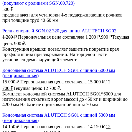
(покупают с роликами SGN.00.720)
500
₽
предназначен для установки 4-х поддерживающих роликов
при толщине труб 40-60 мм
Ролик опорный SGN.02.320 для шины ALUTECH SG02
1 200
₽
Первоначальная цена составляла 1 200 ₽.
900
₽
Текущая
цена: 900 ₽.
Конструкция крышки позволяет защитить покрытие края
профиля шины при закрывании. На торцевой части
установлен демпфирующий элемент.
Консольная система ALUTECH SG01 с шиной 6000 мм
(неоцинкованная)
15 000
₽
Первоначальная цена составляла 15 000 ₽.
12
700
₽
Текущая цена: 12 700 ₽.
Комплект консольной системы ALUTECH SG01*6000 для
изготовления откатных ворот массой до 450 кг и шириной до
4200 мм На базе не оцинкованной шины 70 мм
Консольная система ALUTECH SG01 с шиной 5300 мм
(неоцинкованная)
14 150
₽
Первоначальная цена составляла 14 150 ₽.
12